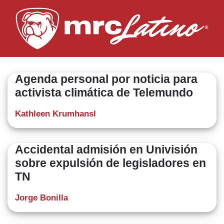
Skip
to
main
content
Agenda personal por noticia para
activista climática de Telemundo
Kathleen Krumhansl
Accidental admisión en Univisión
sobre expulsión de legisladores en
TN
Jorge Bonilla