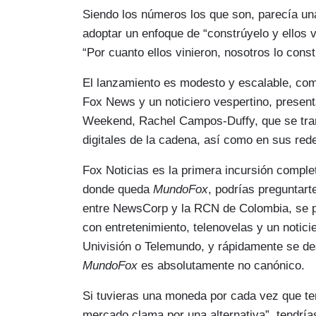
Siendo los números los que son, parecía u
adoptar un enfoque de “constrúyelo y ellos 
“Por cuanto ellos vinieron, nosotros lo cons
El lanzamiento es modesto y escalable, com
Fox News y un noticiero vespertino, presen
Weekend, Rachel Campos-Duffy, que se tran
digitales de la cadena, así como en sus red
Fox Noticias es la primera incursión comple
donde queda
MundoFox
, podrías preguntar
entre NewsCorp y la RCN de Colombia, se 
con entretenimiento, telenovelas y un noticie
Univisión o Telemundo, y rápidamente se d
MundoFox
es absolutamente no canónico.
Si tuvieras una moneda por cada vez que te
mercado clama por una alternativa”, tendr