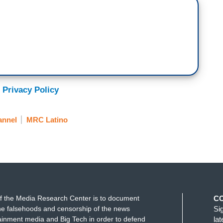
 Privacy Policy
annel
MRC Latino
f the Media Research Center is to document
C
e falsehoods and censorship of the news
Si
ainment media and Big Tech in order to defend
la