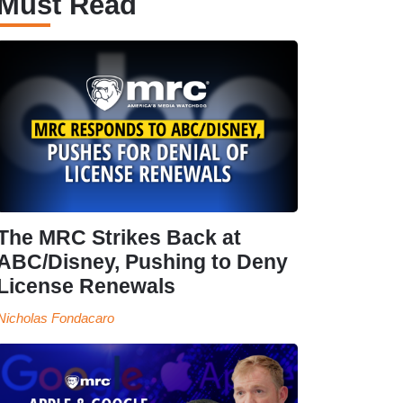
Must Read
The MRC Strikes Back at
ABC/Disney, Pushing to Deny
License Renewals
Nicholas Fondacaro