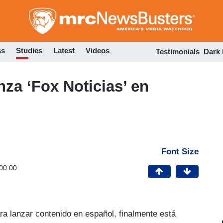
Skip
to
main
content
ss
Studies
Latest
Videos
Testimonials
Dark
za ‘Fox Noticias’ en
Font Size
00:00
a lanzar contenido en español, finalmente está