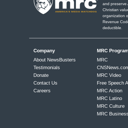
and preserve 
Christian val
organization o
Revenue Code,
deductible.
Company
MRC Progra
About NewsBusters
MRC
Testimonials
CNSNews.co
Donate
MRC Video
Contact Us
Free Speech 
Careers
MRC Action
MRC Latino
MRC Culture
MRC Busines