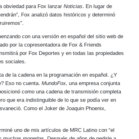
na obviedad para Fox lanzar
Noticias
. En lugar de
vendrán”, Fox analizó datos históricos y determinó
truiremos”.
enzando con una versión en español del sitio web de
tado por la copresentadora de Fox & Friends
smitirá por Fox Deportes y en todas las propiedades
es sociales.
ta de la cadena en la programación en español. ¿Y
te? Eso no cuenta.
MundoFox,
una empresa conjunta
posicionó como una cadena de transmisión completa
ro que era indistinguible de lo que se podía ver en
esvaneció. Como el Joker de Joaquin Phoenix,
rminé uno de mis artículos de MRC Latino con “el
ías muchas monedas. Después de años de pedirle a