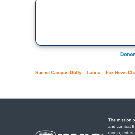
Donor
Rachel Campos-Duffy
Latino
Fox News Ch
The mission o
and combat th
media, entert