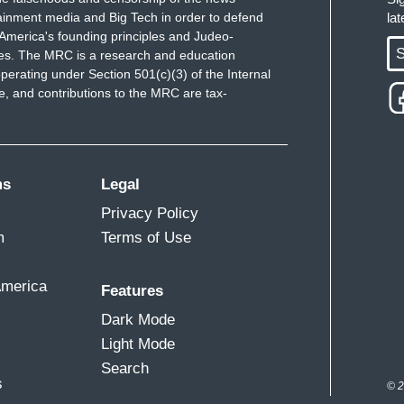
ainment media and Big Tech in order to defend
la
America's founding principles and Judeo-
S
ues. The MRC is a research and education
perating under Section 501(c)(3) of the Internal
 and contributions to the MRC are tax-
ms
Legal
Privacy Policy
m
Terms of Use
America
Features
Dark Mode
Light Mode
Search
s
© 2