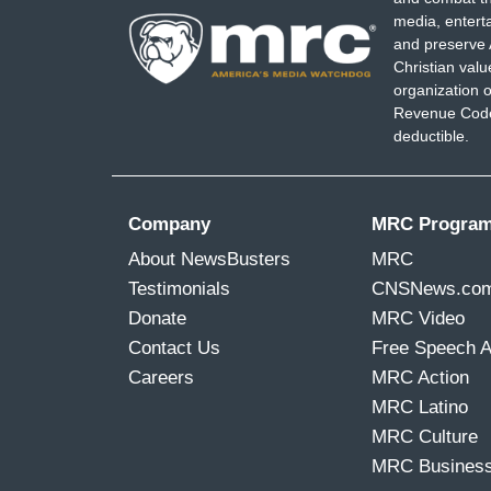
media, entert
and preserve 
Christian val
organization o
Revenue Code,
deductible.
Company
MRC Progra
About NewsBusters
MRC
Testimonials
CNSNews.co
Donate
MRC Video
Contact Us
Free Speech 
Careers
MRC Action
MRC Latino
MRC Culture
MRC Busines