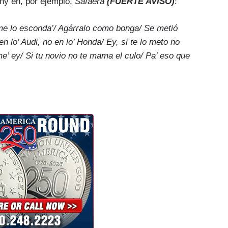
ny en, por ejemplo,
Safaera
(FUERTE AVISO)
:
 me lo esconda’/ Agárralo como bonga/ Se metió
 lo’ Audi, no en lo’ Honda/ Ey, si te lo meto no
’ ey/ Si tu novio no te mama el culo/ Pa’ eso que