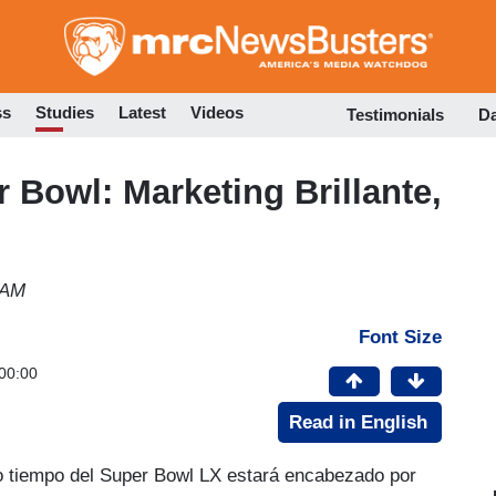
Skip
to
main
content
ss
Studies
Latest
Videos
Testimonials
D
 Bowl: Marketing Brillante,
 AM
Font Size
00:00
Read in English
o tiempo del Super Bowl LX estará encabezado por