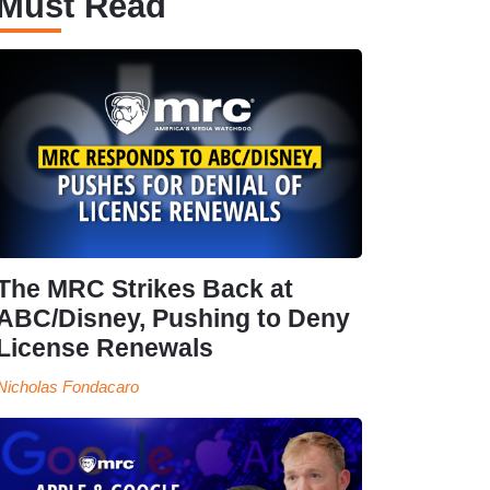
Must Read
The MRC Strikes Back at
ABC/Disney, Pushing to Deny
License Renewals
Nicholas Fondacaro