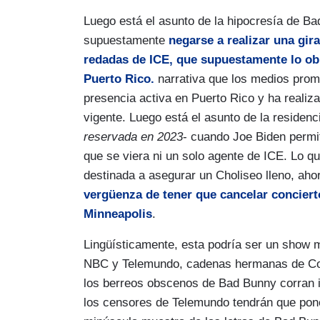
Luego está el asunto de la hipocresía de B
supuestamente
negarse a realizar una gir
redadas de ICE, que supuestamente lo obl
Puerto Rico.
narrativa que los medios prom
presencia activa en Puerto Rico y ha realiza
vigente. Luego está el asunto de la residen
reservada en 2023
- cuando Joe Biden permit
que se viera ni un solo agente de ICE. Lo qu
destinada a asegurar un Choliseo lleno, ahor
vergüenza de tener que cancelar conciert
Minneapolis
.
Lingüísticamente, esta podría ser un show m
NBC y Telemundo, cadenas hermanas de Co
los berreos obscenos de Bad Bunny corran in
los censores de Telemundo tendrán que pone