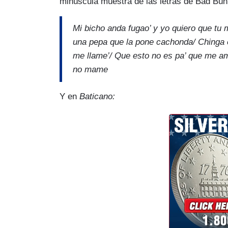
minúscula muestra de las letras de Bad Bun
Mi bicho anda fugao’ y yo quiero que tu
una pepa que la pone cachonda/ Chinga en
me llame’/ Que esto no es pa’ que me ame
no mame
Y en
Baticano: