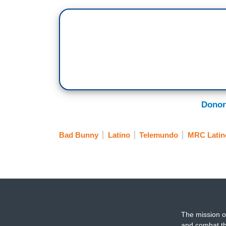
Donor
Bad Bunny
Latino
Telemundo
MRC Latin
The mission o
and combat th