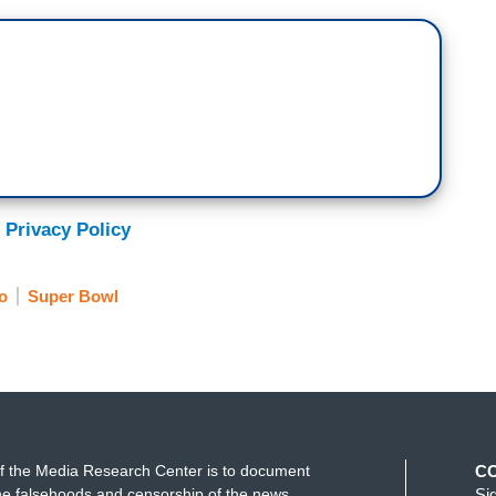
 Privacy Policy
o
Super Bowl
f the Media Research Center is to document
C
e falsehoods and censorship of the news
Si