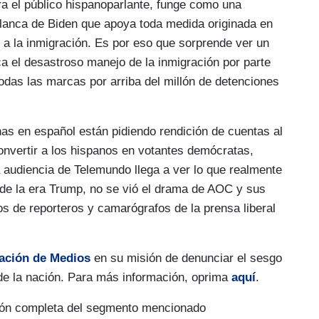
 en aumento. Justamente a unas horas de la
a el público hispanoparlante, funge como una
onal, Alejandro Mayorkas, esa frontera sigue sin
Blanca de Biden que apoya toda medida originada en
 a la inmigración. Es por eso que sorprende ver un
ca el desastroso manejo de la inmigración por parte
todas las marcas por arriba del millón de detenciones
alancha de inmigrantes. Padres con niños, niños
 todas las marcas por arriba del millón de
s en español están pidiendo rendición de cuentas al
´no vengan´ del secretario de Estado (sic),
nvertir a los hispanos en votantes demócratas,
 contrario, en agosto aumentó el cruce de
a audiencia de Telemundo llega a ver lo que realmente
a de la era Trump, no se vió el drama de AOC y sus
os de reporteros y camarógrafos de la prensa liberal
sando la frontera sur de ciudades como Laredo
r a los que salen positivos de coronavirus. Y así
gación de Medios
en su misión de denunciar el sesgo
los están peligrosamente dejando pasar.
de la nación. Para más información, oprima
aquí
.
ción completa del segmento mencionado