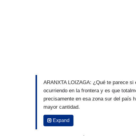
ARANXTA LOIZAGA: ¿Qué te parece si e
ocurriendo en la frontera y es que tota
precisamente en esa zona sur del país 
mayor cantidad.
EDGARD MUÑOZ: En efecto, la crisis mig
Expand
sigue siendo el talón de Aquiles de la a