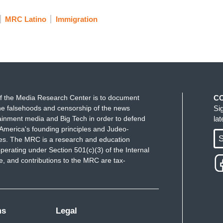
 todas las marcas por arriba del millón de
MRC Latino
Immigration
´no vengan´ del secretario de Estado (sic),
 contrario, en agosto aumentó el cruce de
mbre, y no tienen que inventarle o a que darle
que le quieren dar o que le dan para poder seguir
f the Media Research Center is to document
C
e falsehoods and censorship of the news
Si
ainment media and Big Tech in order to defend
la
America's founding principles and Judeo-
S
ues. The MRC is a research and education
perating under Section 501(c)(3) of the Internal
 and contributions to the MRC are tax-
están pasando la frontera sur de ciudades como
ms
Legal
 atender a los que salen positivos de coronavirus.