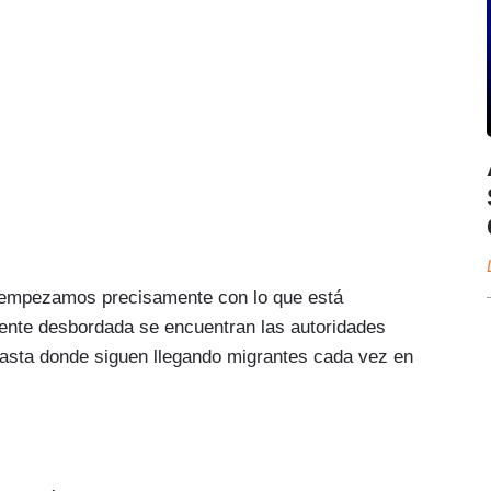
mpezamos precisamente con lo que está
lmente desbordada se encuentran las autoridades
hasta donde siguen llegando migrantes cada vez en
ratoria en la frontera sur de Estados Unidos
dministración Biden. El problema parece que no