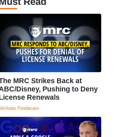
Must Read
The MRC Strikes Back at
ABC/Disney, Pushing to Deny
License Renewals
Nicholas Fondacaro