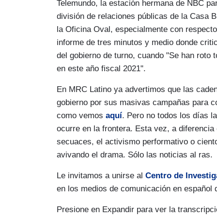
saben cómo resolverlo y los cruces van
Telemundo, la estación hermana de NBC par
llegada del secretario de Seguridad Naci
división de relaciones públicas de la Casa 
control y bajo fuertes, severas críticas.
la Oficina Oval, especialmente con respecto
informe de tres minutos y medio donde criti
…
del gobierno de turno, cuando "Se han roto 
Por la frontera sur de Texas sigue la av
en este año fiscal 2021".
solos, mujeres embarazadas. Se han roto
En MRC Latino ya advertimos que las cadena
detenciones en este año fiscal 2021. El 
gobierno por sus masivas campañas para co
Alejandro Mayorkas no ha funcionado. Al
como vemos
aquí
. Pero no todos los días l
personas.
ocurre en la frontera. Esta vez, a diferenci
...
secuaces, el activismo performativo o cient
avivando el drama. Sólo las noticias al ras.
Son tantos los inmigrantes que están pa
revela que no tienen espacio para atende
Le invitamos a unirse al
Centro de Investi
es como lo libera la patrulla fronteriza 
en los medios de comunicación en español 
…
Presione en Expandir para ver la transcrip