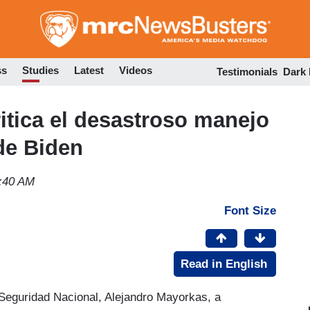
Skip
to
main
content
ss
Studies
Latest
Videos
Testimonials
Dark
tica el desastroso manejo
 de Biden
1:40 AM
Font Size
Read in English
e Seguridad Nacional, Alejandro Mayorkas, a