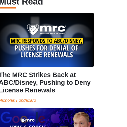
Must Read
The MRC Strikes Back at
ABC/Disney, Pushing to Deny
License Renewals
Nicholas Fondacaro