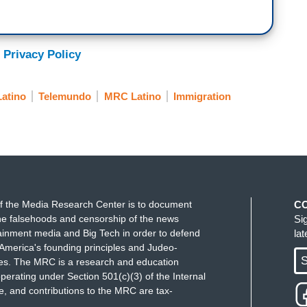
arris.
o ayer después de pasar ayer en Guatemala,
 Privacy Policy
ó un mensaje a los migrantes potenciales allí. No
sidente también se sentó en exclusiva con Lester
rtle sobre esa advertencia.
Latino
Telemundo
MRC Latino
Immigration
sa aquí en la Ciudad de Guatemala, usted tenía
an". ¿Por qué deberían creerle, cuando saben que
f the Media Research Center is to document
C
e falsehoods and censorship of the news
Si
a diario. Lo que sí ven en su propia frontera,
ainment media and Big Tech in order to defend
la
ños que entran con números de teléfono escritos en
America's founding principles and Judeo-
do y la escucharon aquí y la volverán a escuchar,
S
ues. The MRC is a research and education
tera? ¿Por qué no presenciar lo que los
perating under Section 501(c)(3) of the Internal
 and contributions to the MRC are tax-
isis?