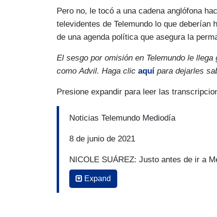
estoy haciendo.
Pero no, le tocó a una cadena anglófona hace
SUÁREZ: Kamala Harris le reconoció a Le
televidentes de Telemundo lo que deberían h
acabar con causas que provocan la inm
de una agenda política que asegura la per
complicado. Pero sí se mostró optimista 
El sesgo por omisión en Telemundo le llega 
van a ver en el futuro y que merecen la 
como Advil. Haga clic
aquí
para dejarles sa
...
Presione expandir para leer las transcripc
LESTER HOLT: Solo para tocar el punto rá
frontera?
Noticias Telemundo Mediodía
KAMALA HARRIS: En algún momento. Vam
8 de junio de 2021
frontera. Así que todo esto -- todo esto 
NICOLE SUÁREZ: Justo antes de ir a Mé
frontera. Hemos estado en la frontera.
Harris) habló con el presentador de NBC
Expand
HOLT: Usted no ha estado en la frontera.
asunto. Varias veces, él le preguntó por q
contestó:
HARRIS: Y no he estado en Europa. No e