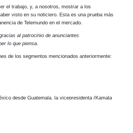
r el trabajo, y, a nosotros, mostrar a los
ster Holt que no ve una solución rápida para
aber visto en su noticiero. Esta es una prueba más
igración, que es un tema extemadamente
manencia de Telemundo en el mercado.
por el trabajo que se hace y los progresos que se
gracias al patrocinio de anunciantes
pena.
ber lo que piensa.
iones de los segmentos mencionados anteriormente:
pidamente, ¿tiene algún plan para visitar la
os a la frontera. Hemos estado en la
sobre la frontera, hemos estado en la
xico desde Guatemala, la vicepresidenta (Kamala
 News Lester Holt en exclusiva, sobre este
ué no ha visitado la frontera y esto fue lo que le
ntiendo su punto. No estoy menospreciando la