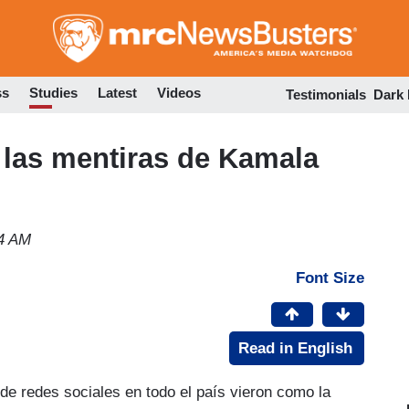
Skip
to
main
content
ss
Studies
Latest
Videos
Testimonials
Dark
as mentiras de Kamala
44 AM
Font Size
Read in English
de redes sociales en todo el país vieron como la