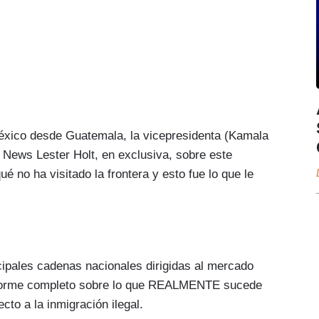
xico desde Guatemala, la vicepresidenta (Kamala
 News Lester Holt, en exclusiva, sobre este
ué no ha visitado la frontera y esto fue lo que le
mporta lo que está sucediendo en la
 enfoque es lidiar con las causas fundamentales
e piensen que eso no es importante, pero creo
ipales cadenas nacionales dirigidas al mercado
o que está sucediendo en la frontera: es mejor
informe completo sobre lo que REALMENTE sucede
damentales y las abordemos. Y eso es lo que
cto a la inmigración ilegal.