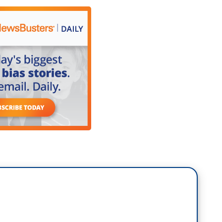
mporta lo que está sucediendo en la
 enfoque es lidiar con las causas fundamentales
e piensen que eso no es importante, pero creo
o que está sucediendo en la frontera: es mejor
damentales y las abordemos. Y eso es lo que
ster Holt que no ve una solución rápida para
igración, que es un tema extemadamente
por el trabajo que se hace y los progresos que se
pena.
rso en la frontera sur, el foco del primer viaje al