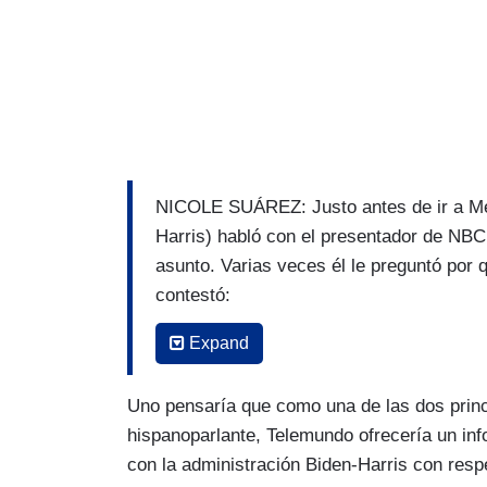
NICOLE SUÁREZ: Justo antes de ir a Mé
Harris) habló con el presentador de NBC
asunto. Varias veces él le preguntó por q
contestó:
KAMALA HARRIS: Me importa esto y me i
Expand
frontera. Estoy en Guatemala, porque mi
de la migración. Puede haber algunos qu
Uno pensaría que como una de las dos princ
firmemente que si nos preocupamos por l
hispanoparlante, Telemundo ofrecería un 
que nos preocupemos por las causas fun
con la administración Biden-Harris con respe