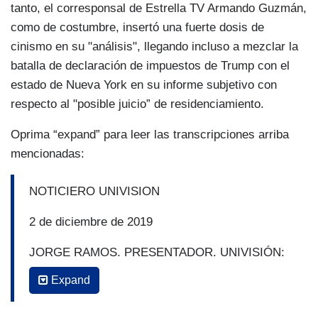
tanto, el corresponsal de Estrella TV Armando Guzmán,
como de costumbre, insertó una fuerte dosis de
cinismo en su "análisis", llegando incluso a mezclar la
batalla de declaración de impuestos de Trump con el
estado de Nueva York en su informe subjetivo con
respecto al "posible juicio” de residenciamiento.
Oprima “expand” para leer las transcripciones arriba
mencionadas:
NOTICIERO UNIVISION
2 de diciembre de 2019
JORGE RAMOS, PRESENTADOR, UNIVISIÓN:
En otras cosas, hoy se dio a conocer el informe
Expand
de los legisladores demócratas que argumenta
que el presidente Trump merece un juicio de