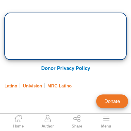
Donor Privacy Policy
Latino
Univision
MRC Latino
Donate
Jorge Bonilla
Home
Author
Share
Menu
News Analyst