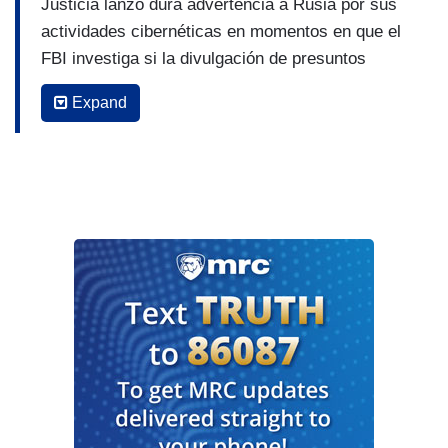
Justicia lanzó dura advertencia a Rusia por sus
actividades cibernéticas en momentos en que el
FBI investiga si la divulgación de presuntos
correos electrónicos del hijo del ex
Expand
vicepresidente Joe Biden es parte de una
campaña de desinformación rusa. Y ahora por
supuesto, nos vamos directo a las noticias.
Ocurrió este lunes una rueda de prensa en el
Departamento de Justicia. Son funcionarios tanto
del Departamento de Justicia como una de sus
dependencias, el FBI. La policía del gobierno
federal anunciaban la presentación de cargos
contra 6 integrantes de la inteligencia militar
rusa, conocida por sus siglas como el GRU. ¿De
qué los acusan? Los acusan de estar detrás de
ataques cibernéticos contra intereses de otros